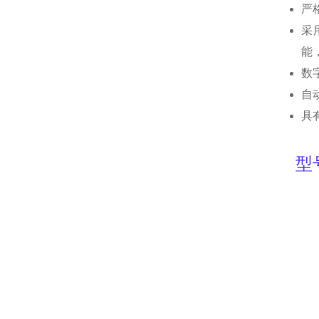
严
采
能
数
自
具
型