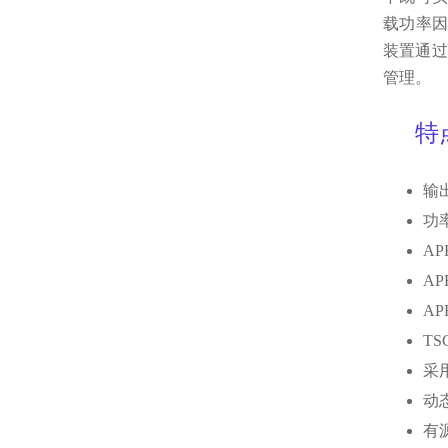
载功率
装置通过
管理。
特
输
功
A
A
A
T
采
动
有