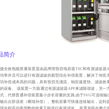
品
简介
捷全效电能质量装置是由晶闸管投切电容器TSC和有源滤波器
功功率并且可以进行有源滤波的新型综合补偿装置，解决了传统
无功补偿成本高的问题，具有投切无涌流、响应速度快、滤波效
的设备。 该装置一方面通过有源滤波器APF来滤除谐波，另一
式，代替普通补偿装置最小步长容量的支路,由于SVG可连续输
的输出台阶误差（断续补偿）。整机容量可快速连续输出，达到
现全程高功率因数的效果又能进行有源滤波。 装置并联在整个