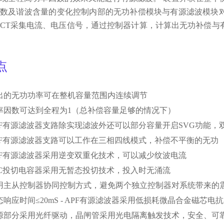
因数及谐波含量的变化控制内部的无功补偿模块与有源滤波模块
CT采集电流、电压信号，通过控制器计算，计算出无功补偿与
点
出的无功功率可在整机容量范围内连续调节
率因数可达到全程为1（总补偿容量足够的情况下）
PF有源滤波器支路除实现滤波外还可以部分容量开启SVG功能
PF有源滤波器支路可以工作在三相四线模式，补偿不平衡的无功
PF有源滤波器采用逆变双重化技术，可以减少纹波电流
SC投切电容器采用无暂态投切技术，投入时无涌流
用主从控制器协同控制方式，避免两个独立控制器对系统带来的
态响应时间≤20mS - APF有源滤波器采用低损耗微晶合金磁芯
源部分采用光纤驱动，晶闸管采用光电隔离触发技术，安全、可