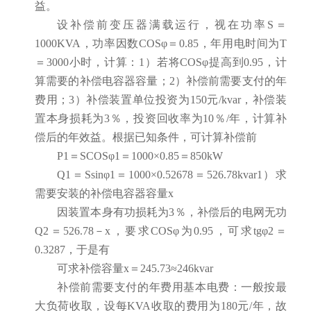
益。
设补偿前变压器满载运行，视在功率S＝
1000KVA，功率因数COSφ＝0.85，年用电时间为T
＝3000小时，计算：1）若将COSφ提高到0.95，计
算需要的补偿电容器容量；2）补偿前需要支付的年
费用；3）补偿装置单位投资为150元/kvar，补偿装
置本身损耗为3％，投资回收率为10％/年，计算补
偿后的年效益。根据已知条件，可计算补偿前
P1＝SCOSφ1＝1000×0.85＝850kW
Q1＝Ssinφ1＝1000×0.52678＝526.78kvar1）求
需要安装的补偿电容器容量x
因装置本身有功损耗为3％，补偿后的电网无功
Q2＝526.78－x，要求COSφ为0.95，可求tgφ2＝
0.3287，于是有
可求补偿容量x＝245.73≈246kvar
补偿前需要支付的年费用基本电费：一般按最
大负荷收取，设每KVA收取的费用为180元/年，故