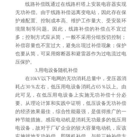
线路补偿既通过在线路杆塔上安装电容器实现
无功补偿。由于线路补偿远离变电站，因此存在保
护难配置、控制成本高、维护工作量大、受安装环
境限制等问题。因此，线路补偿的补偿点不宜过
多；控制方式应从简，一般不采用分组投切控制；
补偿容量也不宜过大，避免出现过补偿现象；保护
也要从简，可采用熔断器和避雷器作为过电流过电
压保护。
3.用电设备随机补偿
在10kV以下电网的无功消耗总量中，变压器消
耗占30％左右，低压用电设备消耗占65％以上。由
此可见，在低压用电设备上实施无功补偿十分必
要。从理论计算和实践中证明，低压设备无功补偿
的经济效果最佳，综合性能最强，是值得推广的一
种节能措施。感应电动机是消耗无功最多的低压用
电设备，故对于厂矿企业的较大容量电动机，应该
实施就地无功补偿，即随机补偿。与前三种补偿方